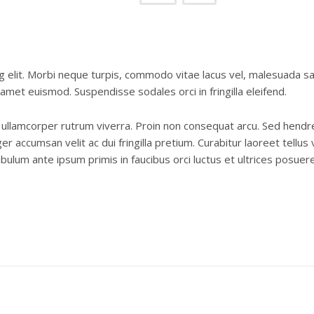
 elit. Morbi neque turpis, commodo vitae lacus vel, malesuada sagi
 amet euismod. Suspendisse sodales orci in fringilla eleifend.
c ullamcorper rutrum viverra. Proin non consequat arcu. Sed hendre
r accumsan velit ac dui fringilla pretium. Curabitur laoreet tell
bulum ante ipsum primis in faucibus orci luctus et ultrices posuere