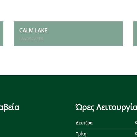
CALM LAKE
LANDSCAPES
αβεία
Ώρες Λειτουργία
Δευτέρα
Κ
Τρίτη
Κ