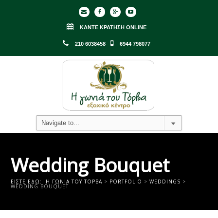
ΚΆΝΤΕ ΚΡΆΤΗΣΗ ONLINE
210 6038458
6944 798077
Wedding Bouquet
ΕΊΣΤΕ ΕΔΏ:
Η ΓΩΝΙΑ ΤΟΥ ΤΟΡΒΑ
>
PORTFOLIO
>
WEDDINGS
>
WEDDING BOUQUET