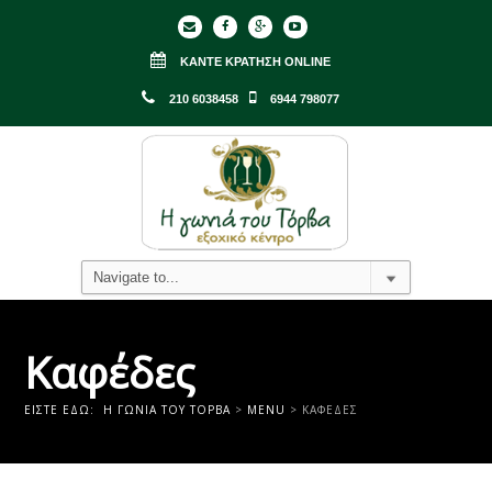
ΚΆΝΤΕ ΚΡΆΤΗΣΗ ONLINE
210 6038458
6944 798077
Καφέδες
ΕΊΣΤΕ ΕΔΏ:
Η ΓΩΝΙΑ ΤΟΥ ΤΟΡΒΑ
>
MENU
>
ΚΑΦΈΔΕΣ