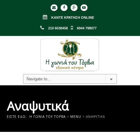
ΚΆΝΤΕ ΚΡΆΤΗΣΗ ONLINE
210 6038458
6944 798077
Αναψυτικά
ΕΊΣΤΕ ΕΔΏ:
Η ΓΩΝΙΑ ΤΟΥ ΤΟΡΒΑ
>
MENU
>
ΑΝΑΨΥΤΙΚΆ