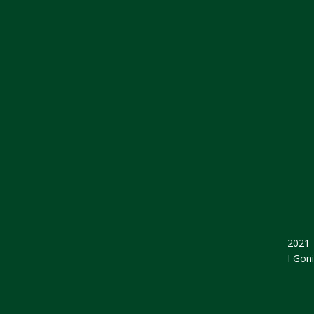
2021
I Gon