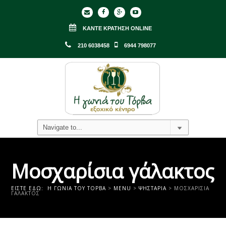
ΚΆΝΤΕ ΚΡΆΤΗΣΗ ONLINE
210 6038458
6944 798077
Μοσχαρίσια γάλακτος
ΕΊΣΤΕ ΕΔΏ:
Η ΓΩΝΙΑ ΤΟΥ ΤΟΡΒΑ
>
MENU
>
ΨΗΣΤΑΡΙΆ
>
ΜΟΣΧΑΡΊΣΙΑ
ΓΆΛΑΚΤΟΣ