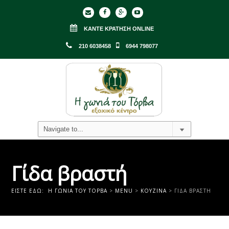
ΚΆΝΤΕ ΚΡΆΤΗΣΗ ONLINE
210 6038458
6944 798077
Γίδα βραστή
ΕΊΣΤΕ ΕΔΏ:
Η ΓΩΝΙΑ ΤΟΥ ΤΟΡΒΑ
>
MENU
>
ΚΟΥΖΊΝΑ
>
ΓΊΔΑ ΒΡΑΣΤΉ