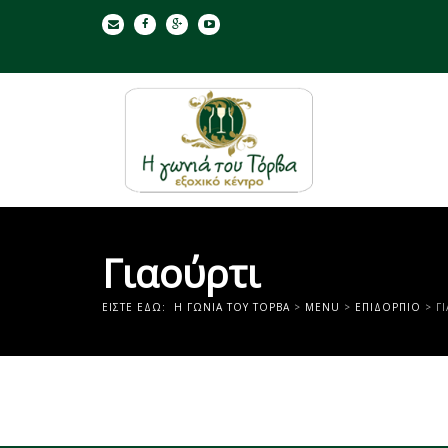
Γιαούρτι
ΕΊΣΤΕ ΕΔΏ:
Η ΓΩΝΙΑ ΤΟΥ ΤΟΡΒΑ
>
MENU
>
ΕΠΙΔΌΡΠΙΟ
>
Γ