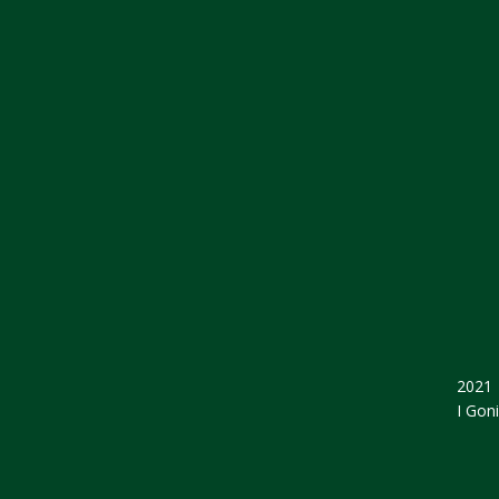
2021
I Gon