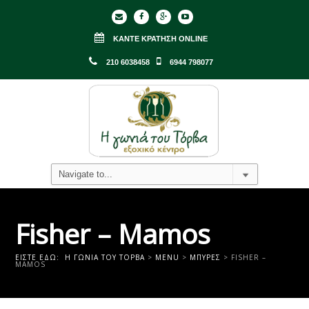
ΚΆΝΤΕ ΚΡΆΤΗΣΗ ONLINE
210 6038458
6944 798077
Fisher – Mamos
ΕΊΣΤΕ ΕΔΏ:
Η ΓΩΝΙΑ ΤΟΥ ΤΟΡΒΑ
>
MENU
>
ΜΠΎΡΕΣ
>
FISHER –
MAMOS