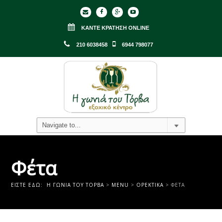
ΚΆΝΤΕ ΚΡΆΤΗΣΗ ONLINE
210 6038458
6944 798077
Φέτα
ΕΊΣΤΕ ΕΔΏ:
Η ΓΩΝΙΑ ΤΟΥ ΤΟΡΒΑ
>
MENU
>
ΟΡΕΚΤΙΚΆ
>
ΦΈΤΑ