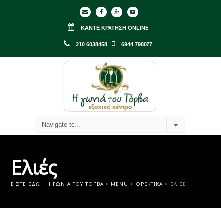
ΚΆΝΤΕ ΚΡΆΤΗΣΗ ONLINE
210 6038458
6944 798077
Ελιές
ΕΊΣΤΕ ΕΔΏ:
Η ΓΩΝΙΑ ΤΟΥ ΤΟΡΒΑ
>
MENU
>
ΟΡΕΚΤΙΚΆ
>
ΕΛΙΈΣ