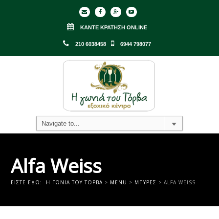
ΚΆΝΤΕ ΚΡΆΤΗΣΗ ONLINE
210 6038458
6944 798077
Alfa Weiss
ΕΊΣΤΕ ΕΔΏ:
Η ΓΩΝΙΑ ΤΟΥ ΤΟΡΒΑ
>
MENU
>
ΜΠΎΡΕΣ
>
ALFA WEISS